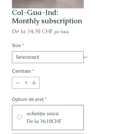
Col-Gua-Ind:
Monthly subscription
Preț
De la
34,30 CHF
pe lună
redus
Size
*
Cantitate
*
Opțiuni de preț
*
achiziție unică
De la 36,10CHF