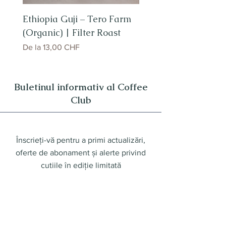
Ethiopia Guji – Tero Farm
Brazil Fazenda Dutr
(Organic) | Filter Roast
Preț redus
De la
12,00 CHF
Preț redus
De la
13,00 CHF
Buletinul informativ al Coffee
Club
Înscrieți-vă pentru a primi actualizări,
oferte de abonament și alerte privind
cutiile în ediție limitată
Introduceți adresa
dvs. de email
Trimite