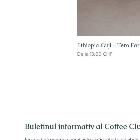
Ethiopia Guji – Tero Far
Preț redus
De la
13,00 CHF
Buletinul informativ al Coffee Cl
Înscrieți-vă pentru a primi actualizări, oferte de abo