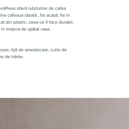
eroPress oferă iubitorilor de cafea
ne cafeaua ideală , fie acasă, fie în
t din plastic, ceea ce îl face durabil,
t în mașina de spălat vase.
zare, tijă de amestecare, cutie de
tre de hârtie.