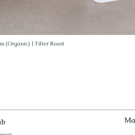
m (Organic) | Filter Roast
Ma
ub
nament