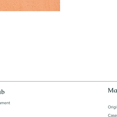
Ma
ub
nament
Origi
Case