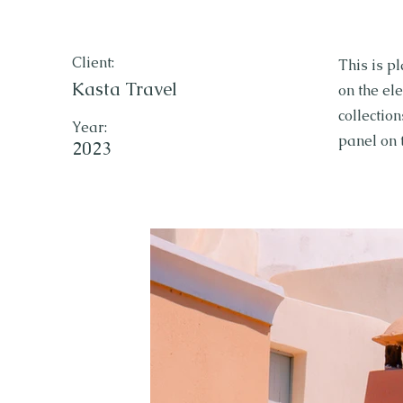
Client:
This is p
Kasta Travel
on the el
collectio
Year:
panel on t
2023