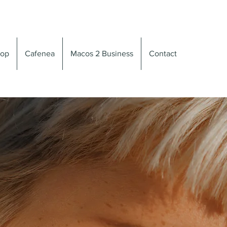
op
Cafenea
Macos 2 Business
Contact