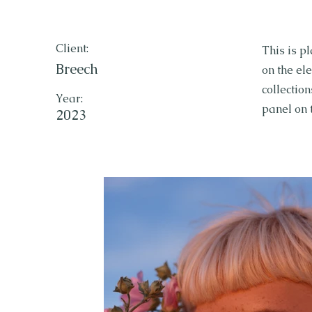
Client:
This is p
Breech
on the el
collectio
Year:
panel on t
2023