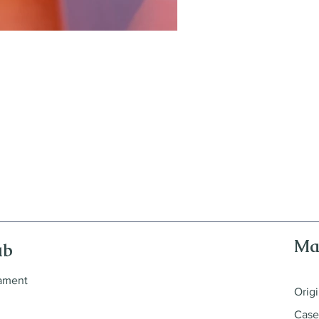
Ma
ub
nament
Origi
Case