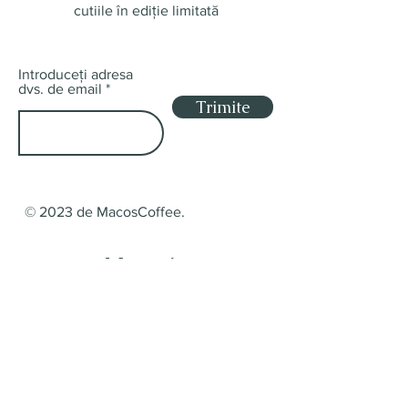
cutiile în ediție limitată
Introduceți adresa
dvs. de email
Trimite
© 2023 de MacosCoffee.
Magazin
Origini unice și amestecuri
Casete de abonament
Livrare și returnare
Politica magazinului