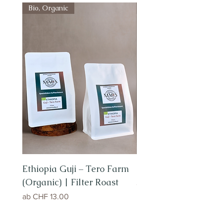
Bio, Organic
Bio, Organic
Ethiopia Guji – Tero Farm
Brazil Fazenda Dutr
(Organic) | Filter Roast
Sale-Preis
ab
CHF 12.00
Sale-Preis
ab
CHF 13.00