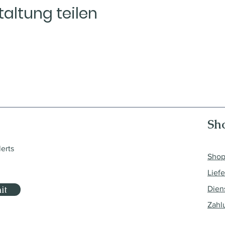
altung teilen
Sh
lerts
Sho
Lief
it
Dien
Zahl