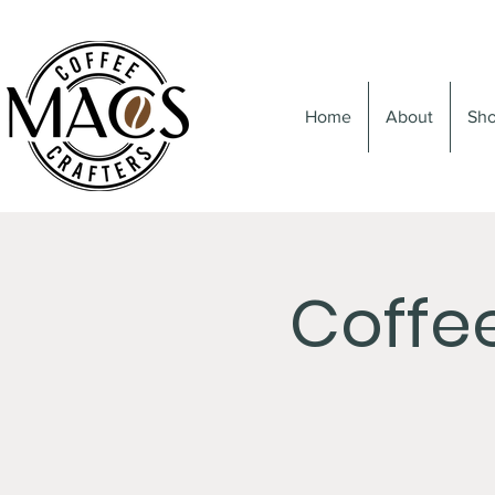
Home
About
Sh
Coffe