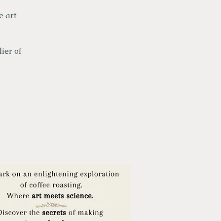
e art
ier of